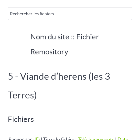
Nom du site :: Fichier
Remository
5 - Viande d’herens (les 3
Terres)
Fichiers
Ranger par :
ID
| Titre du fichier |
Téléchargements
|
Date